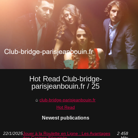
Hot Read Club-bridge-
parisjeanbouin.fr / 25
club-bridge-parisjeanbouin.fr
Hot Read
Newest publications
22/1/2025
Jouer à la Roulette en Ligne : Les Avantages
2 458
des Casinos Sécurisés
Hits